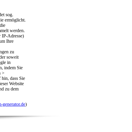
et sog.
ie ermöglicht.
die
mmelt werden.
r IP-Adresse)
um Ihre
ungen zu
der soweit
gle in
n, indem Sie
n >
 hin, dass Sie
ieser Website
und zu dem
-generator.de
)