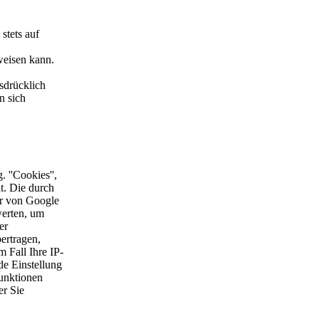
stets auf
weisen kann.
sdrücklich
n sich
 ''Cookies'',
t. Die durch
er von Google
werten, um
er
ertragen,
 Fall Ihre IP-
de Einstellung
Funktionen
er Sie