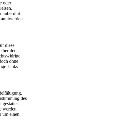
e oder
weisen.
 unberührt.
ekanntwerden
ür diese
eiber der
chtswidrige
edoch ohne
tige Links
elfältigung,
Zustimmung des
 gestattet.
re werden
ir um einen